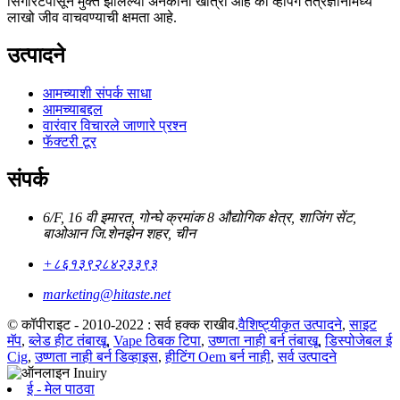
सिगारेटपासून मुक्त झालेल्या अनेकांना खात्री आहे की व्हेपिंग तंत्रज्ञानामध्ये
लाखो जीव वाचवण्याची क्षमता आहे.
उत्पादने
आमच्याशी संपर्क साधा
आमच्याबद्दल
वारंवार विचारले जाणारे प्रश्न
फॅक्टरी टूर
संपर्क
6/F, 16 वी इमारत, गोन्घे क्रमांक 8 औद्योगिक क्षेत्र, शाजिंग सेंट,
बाओआन जि.शेनझेन शहर, चीन
+८६१३९२८४२३३९३
marketing@hitaste.net
© कॉपीराइट - 2010-2022 : सर्व हक्क राखीव.
वैशिष्ट्यीकृत उत्पादने
,
साइट
मॅप
,
ब्लेड हीट तंबाखू
,
Vape ठिबक टिपा
,
उष्णता नाही बर्न तंबाखू
,
डिस्पोजेबल ई
Cig
,
उष्णता नाही बर्न डिव्हाइस
,
हीटिंग Oem बर्न नाही
,
सर्व उत्पादने
ई - मेल पाठवा