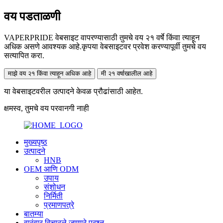
वय पडताळणी
VAPERPRIDE वेबसाइट वापरण्यासाठी तुमचे वय २१ वर्षे किंवा त्याहून
अधिक असणे आवश्यक आहे.कृपया वेबसाइटवर प्रवेश करण्यापूर्वी तुमचे वय
सत्यापित करा.
माझे वय २१ किंवा त्याहून अधिक आहे
मी २१ वर्षाखालील आहे
या वेबसाइटवरील उत्पादने केवळ प्रौढांसाठी आहेत.
क्षमस्व, तुमचे वय परवानगी नाही
मुख्यपृष्ठ
उत्पादने
HNB
OEM आणि ODM
उपाय
संशोधन
निर्मिती
प्रमाणपत्रे
बातम्या
वारंवार विचारले जाणारे प्रश्न