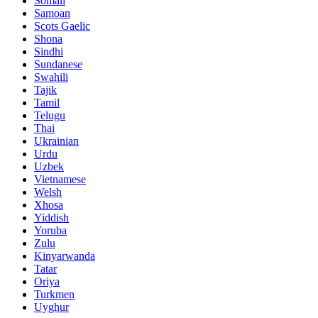
Somali
Samoan
Scots Gaelic
Shona
Sindhi
Sundanese
Swahili
Tajik
Tamil
Telugu
Thai
Ukrainian
Urdu
Uzbek
Vietnamese
Welsh
Xhosa
Yiddish
Yoruba
Zulu
Kinyarwanda
Tatar
Oriya
Turkmen
Uyghur