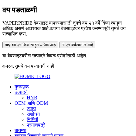
वय पडताळणी
VAPERPRIDE वेबसाइट वापरण्यासाठी तुमचे वय २१ वर्षे किंवा त्याहून
अधिक असणे आवश्यक आहे.कृपया वेबसाइटवर प्रवेश करण्यापूर्वी तुमचे वय
सत्यापित करा.
माझे वय २१ किंवा त्याहून अधिक आहे
मी २१ वर्षाखालील आहे
या वेबसाइटवरील उत्पादने केवळ प्रौढांसाठी आहेत.
क्षमस्व, तुमचे वय परवानगी नाही
मुख्यपृष्ठ
उत्पादने
HNB
OEM आणि ODM
उपाय
संशोधन
निर्मिती
प्रमाणपत्रे
बातम्या
वारंवार विचारले जाणारे प्रश्न