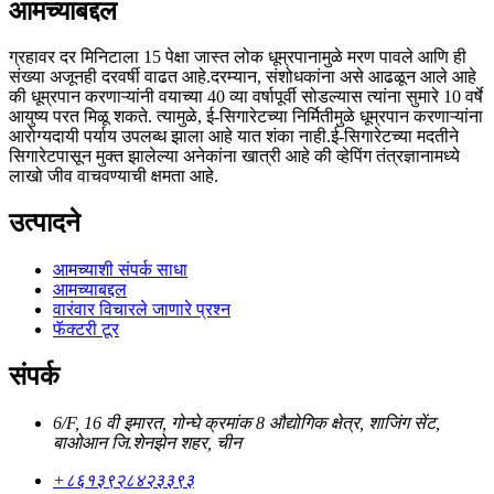
आमच्याबद्दल
ग्रहावर दर मिनिटाला 15 पेक्षा जास्त लोक धूम्रपानामुळे मरण पावले आणि ही
संख्या अजूनही दरवर्षी वाढत आहे.दरम्यान, संशोधकांना असे आढळून आले आहे
की धूम्रपान करणाऱ्यांनी वयाच्या 40 व्या वर्षापूर्वी सोडल्यास त्यांना सुमारे 10 वर्षे
आयुष्य परत मिळू शकते. त्यामुळे, ई-सिगारेटच्या निर्मितीमुळे धूम्रपान करणाऱ्यांना
आरोग्यदायी पर्याय उपलब्ध झाला आहे यात शंका नाही.ई-सिगारेटच्या मदतीने
सिगारेटपासून मुक्त झालेल्या अनेकांना खात्री आहे की व्हेपिंग तंत्रज्ञानामध्ये
लाखो जीव वाचवण्याची क्षमता आहे.
उत्पादने
आमच्याशी संपर्क साधा
आमच्याबद्दल
वारंवार विचारले जाणारे प्रश्न
फॅक्टरी टूर
संपर्क
6/F, 16 वी इमारत, गोन्घे क्रमांक 8 औद्योगिक क्षेत्र, शाजिंग सेंट,
बाओआन जि.शेनझेन शहर, चीन
+८६१३९२८४२३३९३