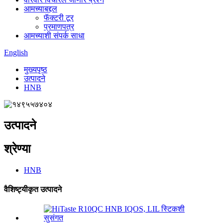
आमच्याबद्दल
फॅक्टरी टूर
प्रमाणपत्र
आमच्याशी संपर्क साधा
English
मुख्यपृष्ठ
उत्पादने
HNB
उत्पादने
श्रेण्या
HNB
वैशिष्ट्यीकृत उत्पादने