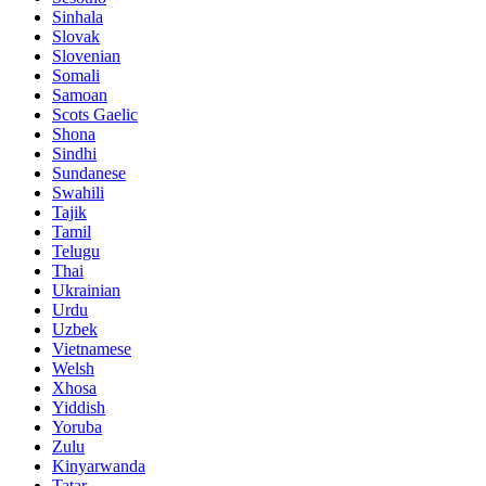
Sinhala
Slovak
Slovenian
Somali
Samoan
Scots Gaelic
Shona
Sindhi
Sundanese
Swahili
Tajik
Tamil
Telugu
Thai
Ukrainian
Urdu
Uzbek
Vietnamese
Welsh
Xhosa
Yiddish
Yoruba
Zulu
Kinyarwanda
Tatar