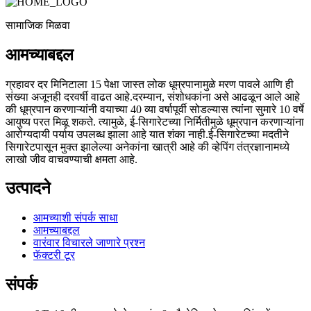
सामाजिक मिळवा
आमच्याबद्दल
ग्रहावर दर मिनिटाला 15 पेक्षा जास्त लोक धूम्रपानामुळे मरण पावले आणि ही
संख्या अजूनही दरवर्षी वाढत आहे.दरम्यान, संशोधकांना असे आढळून आले आहे
की धूम्रपान करणाऱ्यांनी वयाच्या 40 व्या वर्षापूर्वी सोडल्यास त्यांना सुमारे 10 वर्षे
आयुष्य परत मिळू शकते. त्यामुळे, ई-सिगारेटच्या निर्मितीमुळे धूम्रपान करणाऱ्यांना
आरोग्यदायी पर्याय उपलब्ध झाला आहे यात शंका नाही.ई-सिगारेटच्या मदतीने
सिगारेटपासून मुक्त झालेल्या अनेकांना खात्री आहे की व्हेपिंग तंत्रज्ञानामध्ये
लाखो जीव वाचवण्याची क्षमता आहे.
उत्पादने
आमच्याशी संपर्क साधा
आमच्याबद्दल
वारंवार विचारले जाणारे प्रश्न
फॅक्टरी टूर
संपर्क