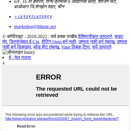
6/F, 16 वी इमारत, गोन्घे क्रमांक 8 औद्योगिक क्षेत्र, शाजिंग सेंट,
बाओआन जि.शेनझेन शहर, चीन
+८६१३९२८४२३३९३
marketing@hitaste.net
© कॉपीराइट - 2010-2022 : सर्व हक्क राखीव.
वैशिष्ट्यीकृत उत्पादने
,
साइट
मॅप
,
डिस्पोजेबल ई Cig
,
हीटिंग Oem बर्न नाही
,
उष्णता नाही बर्न तंबाखू
,
उष्णता
नाही बर्न डिव्हाइस
,
ब्लेड हीट तंबाखू
,
Vape ठिबक टिपा
,
सर्व उत्पादने
ई - मेल पाठवा
x