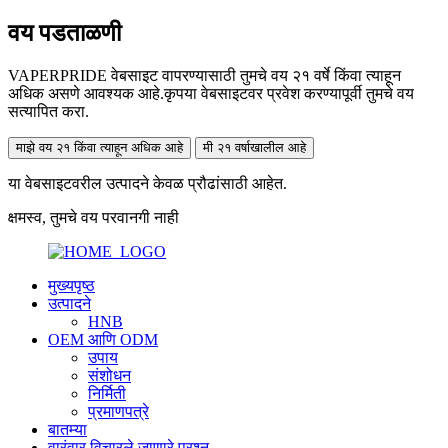
वय पडताळणी
VAPERPRIDE वेबसाइट वापरण्यासाठी तुमचे वय २१ वर्षे किंवा त्याहून
अधिक असणे आवश्यक आहे.कृपया वेबसाइटवर प्रवेश करण्यापूर्वी तुमचे वय
सत्यापित करा.
माझे वय २१ किंवा त्याहून अधिक आहे
मी २१ वर्षाखालील आहे
या वेबसाइटवरील उत्पादने केवळ प्रौढांसाठी आहेत.
क्षमस्व, तुमचे वय परवानगी नाही
मुख्यपृष्ठ
उत्पादने
HNB
OEM आणि ODM
उपाय
संशोधन
निर्मिती
प्रमाणपत्रे
बातम्या
वारंवार विचारले जाणारे प्रश्न