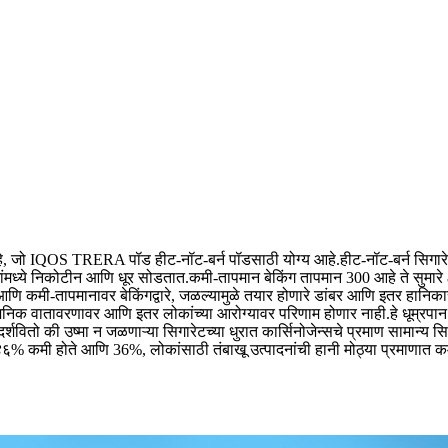
 आहे, जो IQOS TRERA पॉड हीट-नॉट-बर्न पॉडसाठी योग्य आहे.हीट-नॉट-बर्न सिगा
गांमध्ये निकोटीन आणि धूर सोडतात.कमी-तापमान बेकिंग तापमान 300 आहे ते सुमारे
, आणि कमी-तापमानावर बेकिंगद्वारे, जळल्यामुळे तयार होणारे डांबर आणि इतर ह
र्वजनिक वातावरणावर आणि इतर लोकांच्या आरोग्यावर परिणाम होणार नाही.हे धूम्रप
्शवितो की उष्मा न जळणाऱ्या सिगारेटच्या धुरात कार्सिनोजेन्सचे प्रमाण सामान्य 
ण ४६% कमी होते आणि 36%, लोकांसाठी तंबाखू उत्पादनांची हानी मोठ्या प्रमाणात