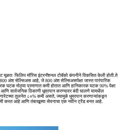
रेट मूळतः फिलिप मॉरिस इंटरनॅशनल टोबॅको कंपनीने विकसित केली होती.ते
 800 अंश सेल्सिअस आहे, जे 800 अंश सेल्सिअसपेक्षा जास्त पारंपारिक
ानिकारक घटक मोठ्या प्रमाणात कमी होतात आणि हानिकारक घटक 90% पेक्षा
ान आणि सार्वजनिक ठिकाणी धूम्रपान करण्यावर बंदी घालणे यामधील
सिगारेटच्या तुलनेत ८०% कमी असते, ज्यामुळे धुम्रपान करणाऱ्यांकडून
 कमी करत आहे आणि तंबाखूच्या सेवनाचा एक नवीन ट्रेंड बनत आहे.