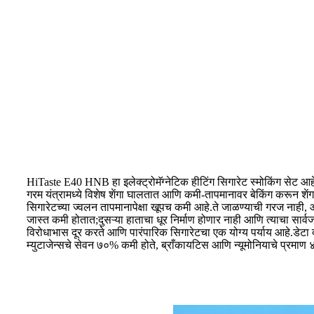
HiTaste E40 HNB हा इलेक्ट्रोमॅग्नेटिक हीटिंग सिगारेट स्मोकिंग सेट
गरम यंत्रामध्ये विशेष शेंगा घालतात आणि कमी-तापमानावर बेकिंग करून शें
सिगारेटच्या ज्वलन तापमानापेक्षा खूपच कमी आहे.ते जाळण्याची गरज नाही
जास्त कमी होतात;दुसऱ्या हाताचा धूर निर्माण होणार नाही आणि त्याचा सा
विरोधाभास दूर करते आणि पारंपारिक सिगारेटचा एक योग्य पर्याय आहे.डेटा दर
म्युटाजेन्सचे सेवन ७०% कमी होते, ब्राँकायटिस आणि न्यूमोनियाचे प्रमा