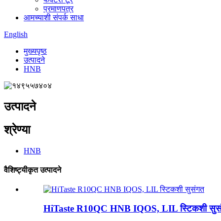
प्रमाणपत्र
आमच्याशी संपर्क साधा
English
मुख्यपृष्ठ
उत्पादने
HNB
उत्पादने
श्रेण्या
HNB
वैशिष्ट्यीकृत उत्पादने
HiTaste R10QC HNB IQOS, LIL स्टिकशी सुस