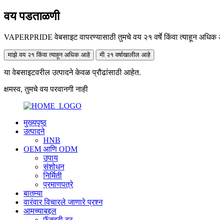
वय पडताळणी
VAPERPRIDE वेबसाइट वापरण्यासाठी तुमचे वय २१ वर्षे किंवा त्याहून अधिक अ
माझे वय २१ किंवा त्याहून अधिक आहे
मी २१ वर्षाखालील आहे
या वेबसाइटवरील उत्पादने केवळ प्रौढांसाठी आहेत.
क्षमस्व, तुमचे वय परवानगी नाही
मुख्यपृष्ठ
उत्पादने
HNB
OEM आणि ODM
उपाय
संशोधन
निर्मिती
प्रमाणपत्रे
बातम्या
वारंवार विचारले जाणारे प्रश्न
आमच्याबद्दल
फॅक्टरी टूर