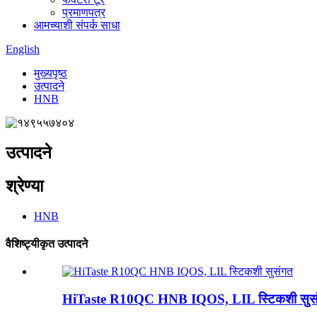
प्रमाणपत्र
आमच्याशी संपर्क साधा
English
मुख्यपृष्ठ
उत्पादने
HNB
उत्पादने
श्रेण्या
HNB
वैशिष्ट्यीकृत उत्पादने
HiTaste R10QC HNB IQOS, LIL स्टिकशी सुस