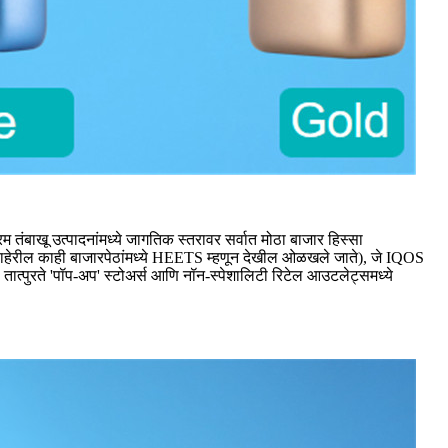
 तंबाखू उत्पादनांमध्ये जागतिक स्तरावर सर्वात मोठा बाजार हिस्सा
 बाहेरील काही बाजारपेठांमध्ये HEETS म्हणून देखील ओळखले जाते), जे IQOS
ात्पुरते 'पॉप-अप' स्टोअर्स आणि नॉन-स्पेशालिटी रिटेल आउटलेट्समध्ये