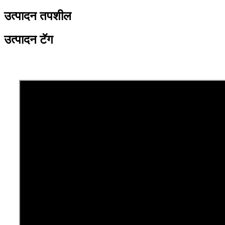
उत्पादन तपशील
उत्पादन टॅग