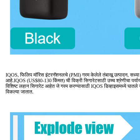
IQOS, फिलिप मॉरिस इंटरनॅशनलचे (PMI) गरम केलेले तंबाखू उत्पादन, सध्या 17 
आहे.IQOS (US$80-130 किंमत) ची विक्री सिगारेटसाठी उच्च श्रेणीचा पर्याय
विशिष्ट लहान सिगारेट आहेत जे गरम करण्यासाठी IQOS डिव्हाइसमध्ये घातले ज
विकल्या जातात.