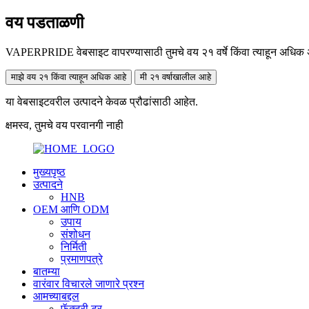
वय पडताळणी
VAPERPRIDE वेबसाइट वापरण्यासाठी तुमचे वय २१ वर्षे किंवा त्याहून अधिक अ
माझे वय २१ किंवा त्याहून अधिक आहे
मी २१ वर्षाखालील आहे
या वेबसाइटवरील उत्पादने केवळ प्रौढांसाठी आहेत.
क्षमस्व, तुमचे वय परवानगी नाही
मुख्यपृष्ठ
उत्पादने
HNB
OEM आणि ODM
उपाय
संशोधन
निर्मिती
प्रमाणपत्रे
बातम्या
वारंवार विचारले जाणारे प्रश्न
आमच्याबद्दल
फॅक्टरी टूर