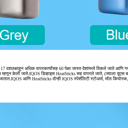
दशलक्षाहून अधिक वापरकर्त्यांसह 60 पेक्षा जास्त देशांमध्ये विकले जाते आणि गरम
 म्हणून केली जाते.IQOS डिव्हाइस HeatSticks सह वापरले जाते, (ज्याला यूएस
ातात.IQOS आणि HeatSticks दोन्ही IQOS स्पेशॅलिटी स्टोअर्स, मॉल कियोस्क, त